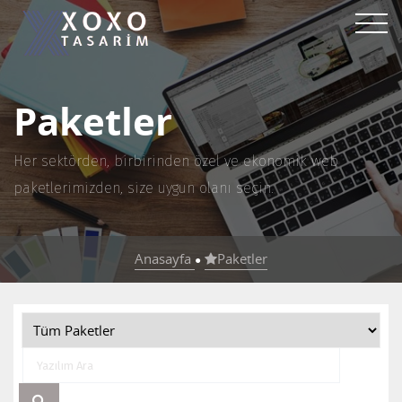
Paketler
Her sektörden, birbirinden özel ve ekonomik web
paketlerimizden, size uygun olanı seçin.
Anasayfa
Paketler
●