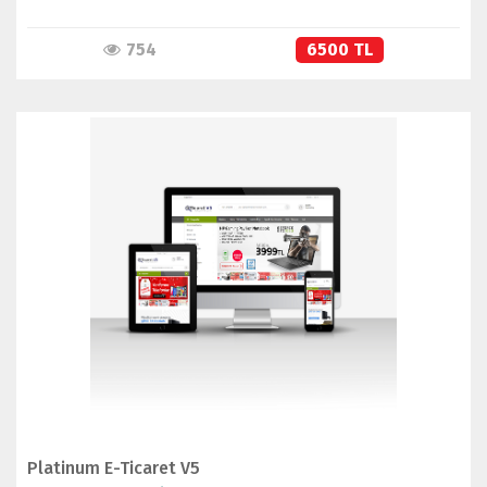
754
6500 TL
İNCELE
SATIN AL
Platinum E-Ticaret V5