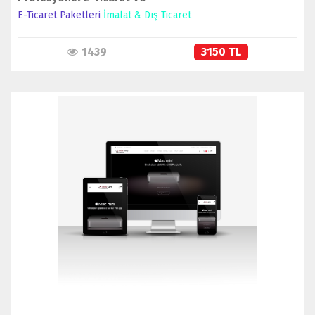
E-Ticaret Paketleri
İmalat & Dış Ticaret
1439
3150 TL
İNCELE
SATIN AL