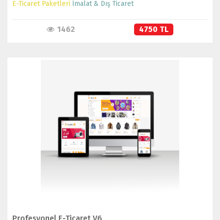
E-Ticaret Paketleri
İmalat & Dış Ticaret
1462
4750 TL
İNCELE
SATIN AL
Profesyonel E-Ticaret V6