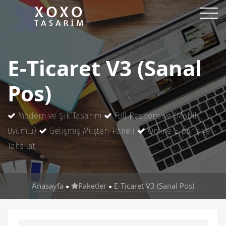
E-Ticaret V3 (Sanal
Pos)
Modern ve Şık Tasarım
Full Responsive (Mobil
Uyumlu)
Gelişmiş Müşteri Paneli
Online Sipariş ve
Tahsilat
Anasayfa
Paketler
E-Ticaret V3 (Sanal Pos)
●
●