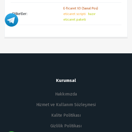
E-Ticaret V3 (Sanal Pos)
Etiketler:
eticaret scripti
hazır
eticaret paketi
Kurumsal
Hakkımızda
Hizmet ve Kullanım Sözleşmesi
Kalite Politikası
Gizlilik Politikası