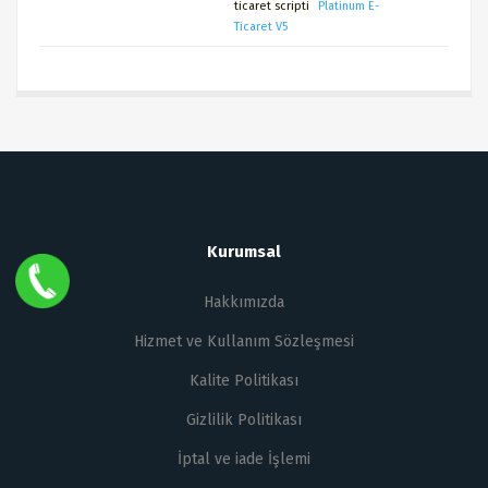
ticaret scripti
Platinum E-
Ticaret V5
Kurumsal
Hakkımızda
Hizmet ve Kullanım Sözleşmesi
Kalite Politikası
Gizlilik Politikası
İptal ve iade İşlemi