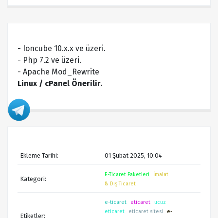
- Ioncube 10.x.x ve üzeri.
- Php 7.2 ve üzeri.
- Apache Mod_Rewrite
Linux / cPanel Önerilir.
Ekleme Tarihi:
01 Şubat 2025, 10:04
E-Ticaret Paketleri
İmalat
Kategori:
& Dış Ticaret
e-ticaret
eticaret
ucuz
eticaret
eticaret sitesi
e-
Etiketler: