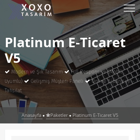
Platinum E-Ticaret
V5
Modern ve Şık Tasarım
Full Responsive (Mobil
Uyumlu)
Gelişmiş Müşteri Paneli
Online Sipariş ve
Tahsilat
Anasayfa
Paketler
Platinum E-Ticaret V5
●
●