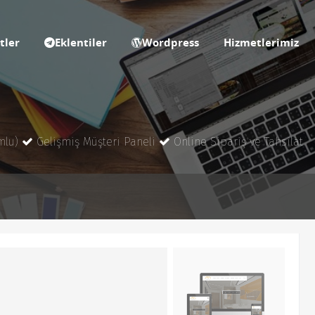
tler
Eklentiler
Wordpress
Hizmetlerimiz
mlu)
Gelişmiş Müşteri Paneli
Online Sipariş ve Tahsilat