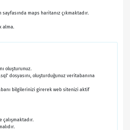
m sayfasında maps haritanız çıkmaktadır.
x alma.
nı oluşturunuz.
sql' dosyasını, oluşturduğunuz veritabanına
nı bilgilerinizi girerek web sitenizi aktif
e çalışmaktadır.
alıdır.