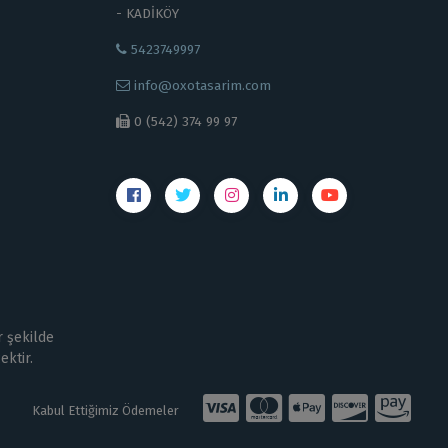
- KADİKÖY
5423749997
info@oxotasarim.com
0 (542) 374 99 97
r şekilde
ektir.
Kabul Ettiğimiz Ödemeler