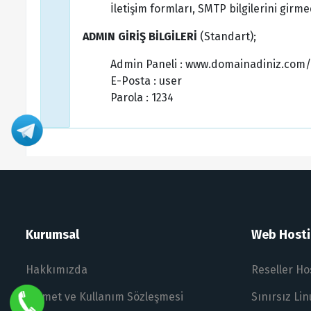
İletişim formları, SMTP bilgilerini girme
ADMIN GİRİŞ BİLGİLERİ
(Standart);
Admin Paneli : www.domainadiniz.com
E-Posta : user
Parola : 1234
Kurumsal
Web Hostin
Hakkımızda
Reseller Ho
Hizmet ve Kullanım Sözleşmesi
Sınırsız Li