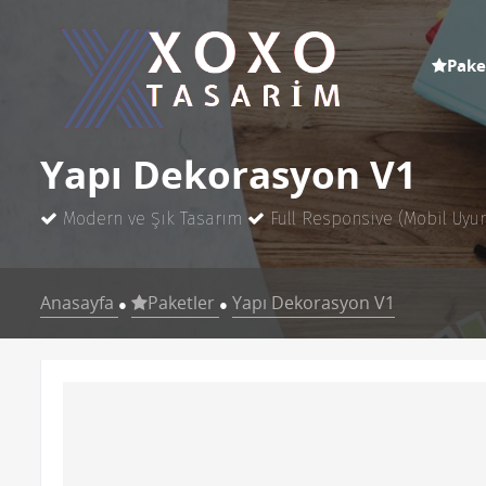
Pake
Yapı Dekorasyon V1
Modern ve Şık Tasarım
Full Responsive (Mobil Uyu
Anasayfa
Paketler
Yapı Dekorasyon V1
●
●