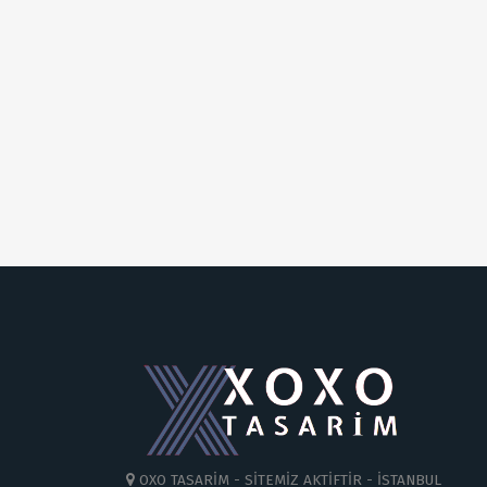
OXO TASARİM - SİTEMİZ AKTİFTİR - İSTANBUL