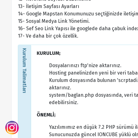
13- İletişim Sayfası Ayarları
14- Google Mapstan Konumunuzu seçtiğinizde iletişi
15- Sosyal Medya Link Yönetimi.
16- Sef Seo Link Yapısı ile googlede daha çabuk inde
17- Ve daha bir çok özellik.
Kurulum Talimatları
KURULUM;
Dosyalarınızı ftp'nize aktarınız.
Hosting panelinizden yeni bir veri taba
Kurulum dosyasında bulunan 'scrptadi.
aktarınız.
system/baglan.php dosyasında, veri taba
edebilirsiniz.
ÖNEMLİ;
Yazılımımız en düşük 7.2 PHP sürümü il
Sunucunuzda güncel IONCUBE yüklü olm