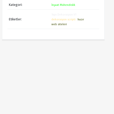
Kategori:
İnşaat Mühendislik
Yapı Dekorasyon V1
Etiketler:
dekorasyon scripti
hazır
web siteleri