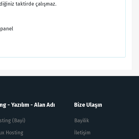
diğiniz taktirde çalışmaz.
/panel
g - Yazılım - Alan Adı
Bize Ulaşın
sting (Bayi)
Bayilik
nux Hosting
İletişim