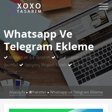
Whatsapp Ve
Telegram Ekleme
Modern ve Şık Tasarım
Full Responsive (Mobil
Uyumlu)
Gelişmiş Müşteri Paneli
Online Sipariş ve
Tahsilat
Anasayfa
Paketler
Whatsapp ve Telegram Ekleme
●
●