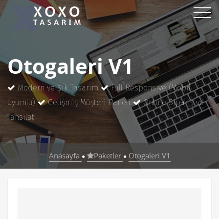
Otogaleri V1
Modern ve Şık Tasarım
Full Responsive (Mobil
Uyumlu)
Gelişmiş Müşteri Paneli
Online Sipariş ve
Tahsilat
Anasayfa
Paketler
Otogaleri V1
●
●