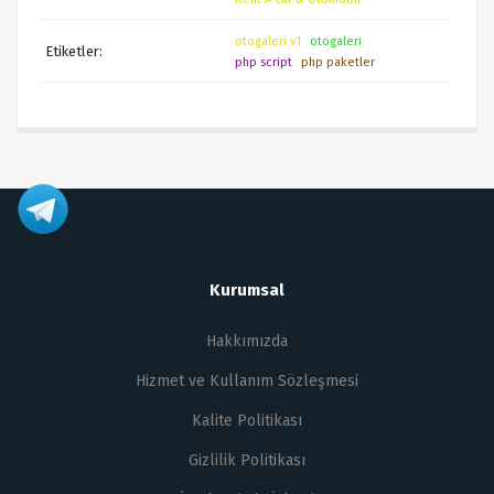
otogaleri v1
otogaleri
Etiketler:
php script
php paketler
Kurumsal
Hakkımızda
Hizmet ve Kullanım Sözleşmesi
Kalite Politikası
Gizlilik Politikası