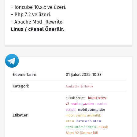
- Ioncube 10.x.x ve üzeri.
- Php 7.2 ve üzeri.
- Apache Mod_Rewrite
Linux / cPanel Önerilir.
Ekleme Tarihi:
01 Şubat 2025, 10:33
Kategori:
Avukatlık & Hukuk
hukuk scripti
hukuk sitesi
v2
avukat yazılımı
avukat
scripti
mobil uyumlu site
Etiketler:
mobil uyumlu avukatlık
sitesi
hazır web sitesi
hazır internet sitesi
Hukuk
Sitesi V2 (Sınırsız Dil)