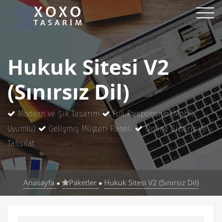
Hukuk Sitesi V2
(Sınırsız Dil)
Modern ve Şık Tasarım
Full Responsive (Mobil
Uyumlu)
Gelişmiş Müşteri Paneli
Online Sipariş ve
Tahsilat
Anasayfa
Paketler
Hukuk Sitesi V2 (Sınırsız Dil)
●
●