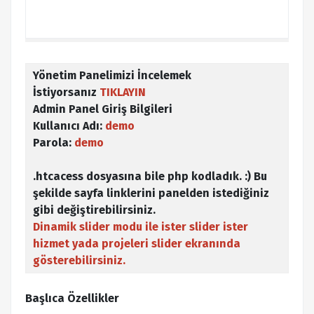
Yönetim Panelimizi İncelemek
İstiyorsanız
TIKLAYIN
Admin Panel Giriş Bilgileri
Kullanıcı Adı:
demo
Parola:
demo
.htcacess dosyasına bile php kodladık. :) Bu
şekilde sayfa linklerini panelden istediğiniz
gibi değiştirebilirsiniz.
Dinamik slider modu ile ister slider ister
hizmet yada projeleri slider ekranında
gösterebilirsiniz.
Başlıca Özellikler