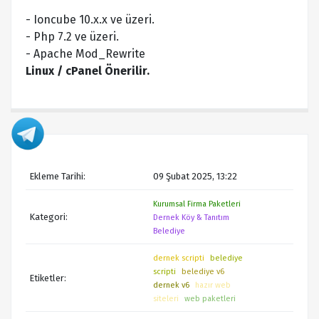
- Ioncube 10.x.x ve üzeri.
- Php 7.2 ve üzeri.
- Apache Mod_Rewrite
Linux / cPanel Önerilir.
Ekleme Tarihi:
09 Şubat 2025, 13:22
Kurumsal Firma Paketleri
Kategori:
Dernek Köy & Tanıtım
Belediye
dernek scripti
belediye
scripti
belediye v6
Etiketler:
dernek v6
hazır web
siteleri
web paketleri