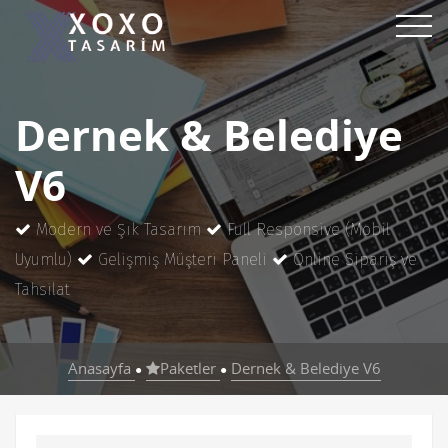
Dernek & Belediye
V6
Modern ve Şık Tasarım
Full Responsive (Mobil
Uyumlu)
Gelişmiş Müşteri Paneli
Online Sipariş ve
Tahsilat
Anasayfa
Paketler
Dernek & Belediye V6
●
●